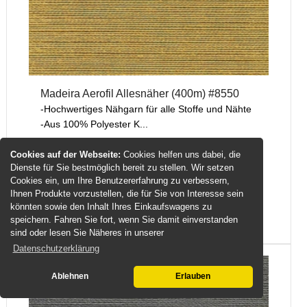
Madeira Aerofil Allesnäher (400m) #8550
-Hochwertiges Nähgarn für alle Stoffe und Nähte
-Aus 100% Polyester K...
Cookies auf der Webseite:
Cookies helfen uns dabei, die
Unser Normalpreis 4,50 EUR
Dienste für Sie bestmöglich bereit zu stellen. Wir setzen
Ihr Preis 3,90 EUR
Cookies ein, um Ihre Benutzererfahrung zu verbessern,
Ihnen Produkte vorzustellen, die für Sie von Interesse sein
inkl. MwSt.
zzgl.
Versand
könnten sowie den Inhalt Ihres Einkaufswagens zu
Wenig auf Lager
speichern. Fahren Sie fort, wenn Sie damit einverstanden
Lieferzeit: ca. 3-5 Tage
sind oder lesen Sie Näheres in unserer
Datenschutzerklärung
Ablehnen
Erlauben