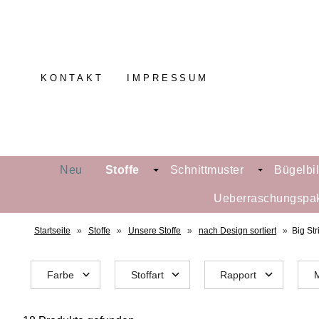
KONTAKT
IMPRESSUM
Neu
Stoffe
Schnittmuster
Bügelbi
Ueberraschungspa
Startseite
»
Stoffe
»
Unsere Stoffe
»
nach Design sortiert
»
Big Str
Farbe
Stoffart
Rapport
M