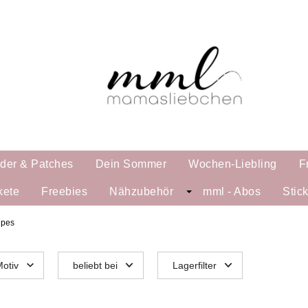
lder & Patches
Dein Sommer
Wochen-Liebling
F
kete
Freebies
Nähzubehör
mml - Abos
Stic
ipes
otiv
beliebt bei
Lagerfilter