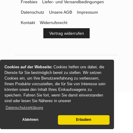
Freebies
Liefer- und Versandbedingungen
Datenschutz
Unsere AGB
Impressum
Kontakt
Widerrufsrecht
Vertrag widerrufen
Cookies auf der Webseite:
Cookies helfen uns dabei, die
© 2026 -
mamasliebchen.de
Dienste für Sie bestmöglich bereit zu stellen. Wir setzen
Cookies ein, um Ihre Benutzererfahrung zu verbessern,
Ihnen Produkte vorzustellen, die für Sie von Interesse sein
könnten sowie den Inhalt Ihres Einkaufswagens zu
speichern. Fahren Sie fort, wenn Sie damit einverstanden
sind oder lesen Sie Näheres in unserer
Datenschutzerklärung
Ablehnen
Erlauben