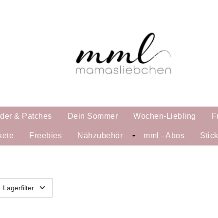
lder & Patches
Dein Sommer
Wochen-Liebling
F
kete
Freebies
Nähzubehör
mml - Abos
Stic
Lagerfilter