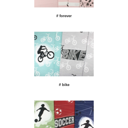
# forever
# bike