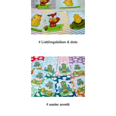
# Lieblingsküken & dots
# easter arvetti