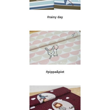
#rainy day
#pippa&piet