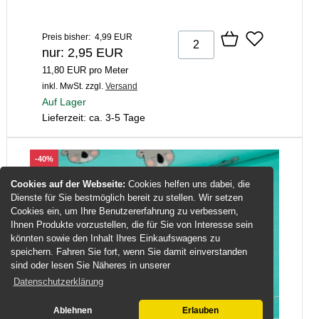
Preis bisher: 4,99 EUR
nur: 2,95 EUR
11,80 EUR pro Meter
inkl. MwSt.
zzgl.
Versand
Auf Lager
Lieferzeit: ca. 3-5 Tage
-40%
Cookies auf der Webseite:
Cookies helfen uns dabei, die
Dienste für Sie bestmöglich bereit zu stellen. Wir setzen
Cookies ein, um Ihre Benutzererfahrung zu verbessern,
Ihnen Produkte vorzustellen, die für Sie von Interesse sein
könnten sowie den Inhalt Ihres Einkaufswagens zu
speichern. Fahren Sie fort, wenn Sie damit einverstanden
sind oder lesen Sie Näheres in unserer
Datenschutzerklärung
Ablehnen
Erlauben