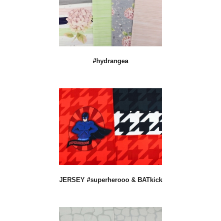
#hydrangea
JERSEY #superherooo & BATkick