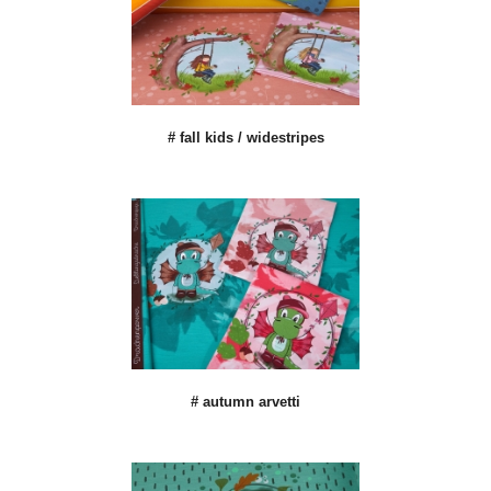
# fall kids / widestripes
# autumn arvetti