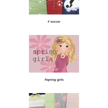
# soccer
#spring girls