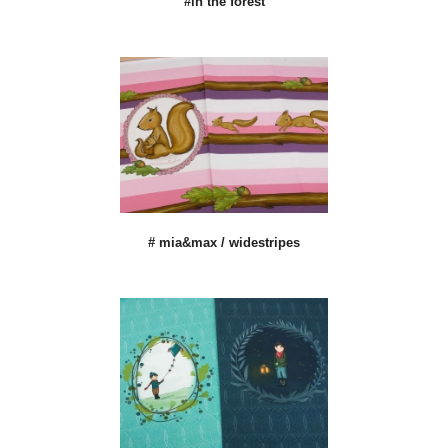
#in the forest
# mia&max / widestripes