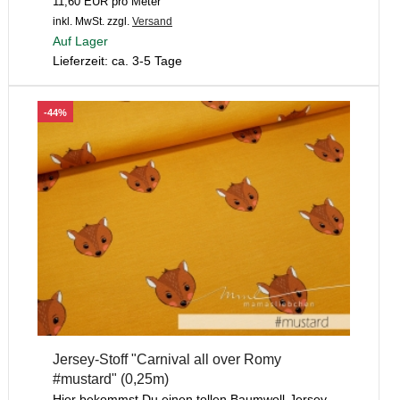
11,60 EUR pro Meter
inkl. MwSt.
zzgl.
Versand
Auf Lager
Lieferzeit: ca. 3-5 Tage
-44%
Jersey-Stoff "Carnival all over Romy
#mustard" (0,25m)
Hier bekommst Du einen tollen Baumwoll-Jersey,