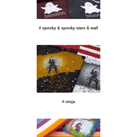
# spooky & spooky stars & wall
# ninja