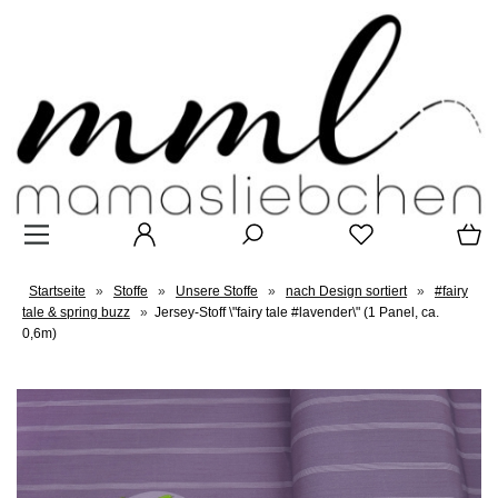
Startseite
»
Stoffe
»
Unsere Stoffe
»
nach Design sortiert
»
#fairy
tale & spring buzz
»
Jersey-Stoff \"fairy tale #lavender\" (1 Panel, ca.
0,6m)