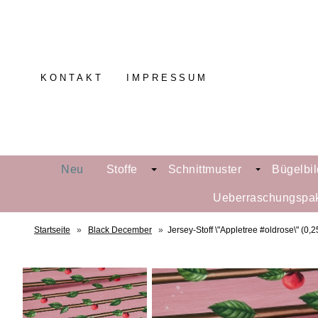
KONTAKT
IMPRESSUM
Neu
Stoffe
Schnittmuster
Bügelbil
Ueberraschungspa
Startseite
»
Black December
»
Jersey-Stoff \"Appletree #oldrose\" (0,