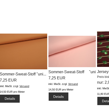
Jersey-
Sommer-Sweat-Stoff "uni
Sommer-Sweat-Stoff "uni...
Preis bi
#helles...
7,25 EUR
7,25 EUR
nur: 2
inkl. MwSt.
zzgl.
Versand
inkl. MwSt.
zzgl.
Versand
inkl. MwSt
14,50 EUR pro Meter
14,50 EUR pro Meter
11,80 EUR
Details
Details
Deta