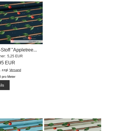
Stoff "Appletree...
sher: 5,25 EUR
,95 EUR
.
zzgl.
Versand
 pro Meter
ils