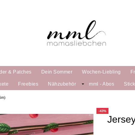
der & Patches
Dein Sommer
Wochen-Liebling
F
kete
Freebies
Nähzubehör
mml - Abos
Stic
25m)
-43%
Jersey