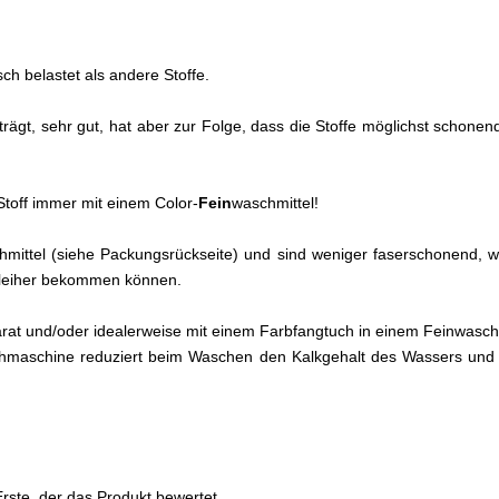
ch belastet als andere Stoffe.
 trägt, sehr gut, hat aber zur Folge, dass die Stoffe möglichst scho
toff immer mit einem Color-
Fein
waschmittel!
eichmittel (siehe Packungsrückseite) und sind weniger faserschonend
chleiher bekommen können.
arat und/oder idealerweise mit einem Farbfangtuch in einem Feinwa
hmaschine reduziert beim Waschen den Kalkgehalt des Wassers und 
rste, der das Produkt bewertet.