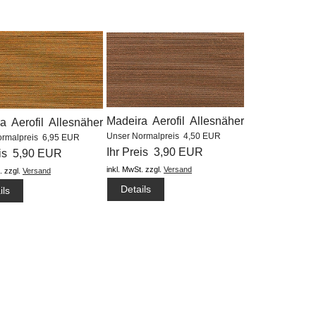
Madeira Aerofil Allesnäher
a Aerofil Allesnäher
Unser Normalpreis 4,50 EUR
ormalpreis 6,95 EUR
(400m) #8658
m) #9735
Ihr Preis 3,90 EUR
eis 5,90 EUR
inkl. MwSt.
zzgl.
Versand
.
zzgl.
Versand
Details
ils