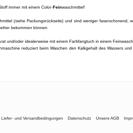
toff immer mit einem Color-
Fein
waschmittel!
eichmittel (siehe Packungsrückseite) und sind weniger faserschonend
chleiher bekommen können.
arat und/oder idealerweise mit einem Farbfangtuch in einem Feinwa
hmaschine reduziert beim Waschen den Kalkgehalt des Wassers und 
Liefer- und Versandbedingungen
Datenschutz
Unsere AGB
Imp