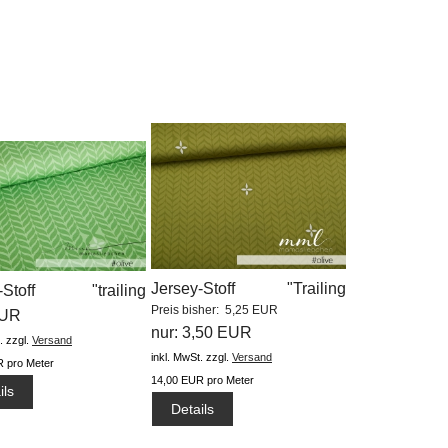
Jersey-Stoff "Trailing
y-Stoff "trailing
Preis bisher: 5,25 EUR
leaves...
..
EUR
nur: 3,50 EUR
.
zzgl.
Versand
inkl. MwSt.
zzgl.
Versand
 pro Meter
14,00 EUR pro Meter
ils
Details