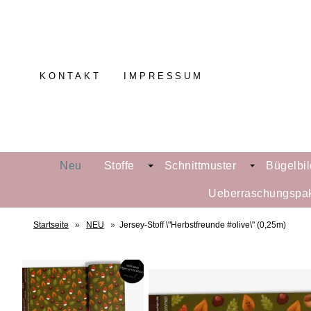
KONTAKT
IMPRESSUM
Neu
Stoffe
Schnittmuster
Bügelbil
Ueberraschungspa
Startseite
»
NEU
»
Jersey-Stoff \"Herbstfreunde #olive\" (0,25m)