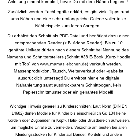
Anleitung einmal komplett, bevor Du mit dem Nähen beginnst!
Zusätzlich werden Fachbegriffe erklärt, es gibt viele Tipps rund
ums Nähen und eine sehr umfangreiche Galerie voller toller
Nähbeispiele zum Ideen Anregen.
Du erhältst den Schnitt als PDF-Datei und benötigst dazu einen
entsprechenden Reader (z.B. Adobe Reader). Bis zu 10
genähte Unikate dürfen nach diesem Schnitt bei Nennung des
Namens und Schnitterstellers (Schnitt #38 E-Book „Kurz-Hoodie
mit Top“ von
www.mamasliebchen.de
) verkauft werden.
Massenproduktion, Tausch, Weiterverkauf oder -gabe ist
ausdrücklich untersagt! Du erwirbst hier eine digitale
Nähanleitung samt ausdruckbarem Schnittbogen, kein
Papierschnittmuster oder ein genähtes Modell!
Wichtiger Hinweis generell zu Kinderschnitten: Laut Norm (DIN EN
14682) dürfen Modelle für Kinder bis einschließlich Gr. 134 keine
Kordeln oder Zugbänder im Kopf-, Hals- oder Brustbereich aufweisen,
um mögliche Unfälle zu vermeiden. Verzichte am besten bei allen
Kleidungsstücken für Kinder auf Bänder, Kordeln und andere