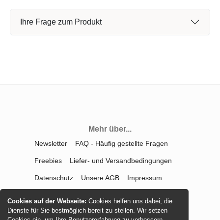
Ihre Frage zum Produkt
Mehr über...
Newsletter
FAQ - Häufig gestellte Fragen
Freebies
Liefer- und Versandbedingungen
Datenschutz
Unsere AGB
Impressum
Kontakt
Widerrufsrecht
Cookies auf der Webseite:
Cookies helfen uns dabei, die
Dienste für Sie bestmöglich bereit zu stellen. Wir setzen
Vertrag widerrufen
Cookies ein, um Ihre Benutzererfahrung zu verbessern,