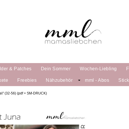
lder & Patches
Dein Sommer
Wochen-Liebling
F
kete
Freebies
Nähzubehör
mml - Abos
Stic
a\" (32-56) (pdf + SM-DRUCK)