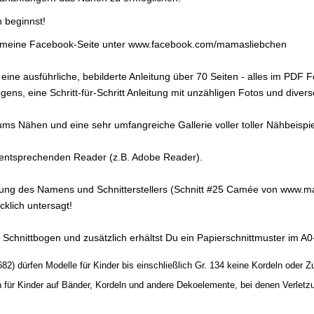
n beginnst!
ch meine Facebook-Seite unter www.facebook.com/mamasliebchen
ine ausführliche, bebilderte Anleitung über 70 Seiten - alles im PDF 
ns, eine Schritt-für-Schritt Anleitung mit unzähligen Fotos und divers
d ums Nähen und eine sehr umfangreiche Gallerie voller toller Nähbeis
n entsprechenden Reader (z.B. Adobe Reader).
nung des Namens und Schnitterstellers (Schnitt #25 Camée von www.m
klich untersagt!
 Schnittbogen und zusätzlich erhältst Du ein Papierschnittmuster im A
82) dürfen Modelle für Kinder bis einschließlich Gr. 134 keine Kordeln oder 
en für Kinder auf Bänder, Kordeln und andere Dekoelemente, bei denen Verle