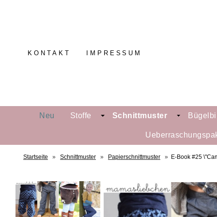
KONTAKT
IMPRESSUM
Neu
Stoffe
Schnittmuster
Bügelbi
Ueberraschungspa
Startseite
»
Schnittmuster
»
Papierschnittmuster
»
E-Book #25 \"Cam