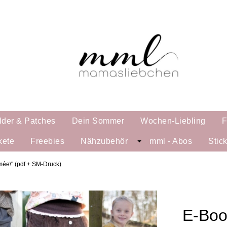
lder & Patches
Dein Sommer
Wochen-Liebling
F
kete
Freebies
Nähzubehör
mml - Abos
Stic
ée\" (pdf + SM-Druck)
E-Boo