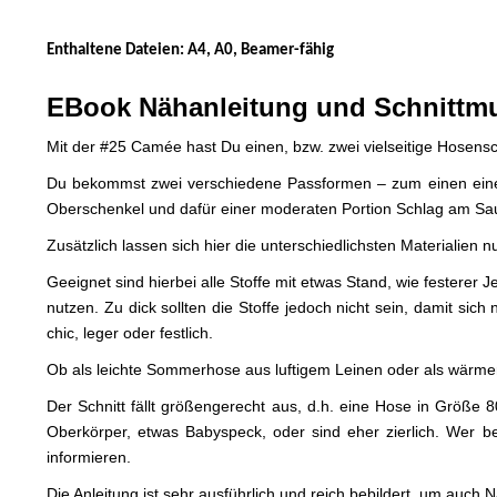
Enthaltene Dateien: A4, A0, Beamer-fähig
EBook Nähanleitung und Schnittmu
Mit der #25 Camée hast Du einen, bzw. zwei vielseitige Hosensch
Du bekommst zwei verschiedene Passformen – zum einen eine 
Oberschenkel und dafür einer moderaten Portion Schlag am Saum
Zusätzlich lassen sich hier die unterschiedlichsten Materialien 
Geeignet sind hierbei alle Stoffe mit etwas Stand, wie festere
nutzen. Zu dick sollten die Stoffe jedoch nicht sein, damit sich
chic, leger oder festlich.
Ob als leichte Sommerhose aus luftigem Leinen oder als wärmer
Der Schnitt fällt größengerecht aus, d.h. eine Hose in Größe
Oberkörper, etwas Babyspeck, oder sind eher zierlich. Wer 
informieren.
Die Anleitung ist sehr ausführlich und reich bebildert, um auc