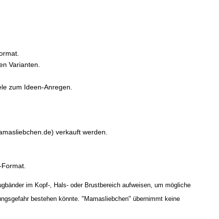
Format.
en Varianten.
piele zum Ideen-Anregen.
amasliebchen.de) verkauft werden.
0-Format.
Zugbänder im Kopf-, Hals- oder Brustbereich aufweisen, um mögliche
tzungsgefahr bestehen könnte. "Mamasliebchen" übernimmt keine