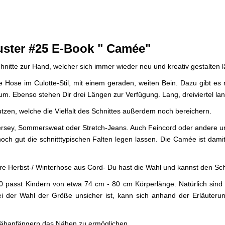
ster #25 E-Book "
Camée"
nitte zur Hand, welcher sich immer wieder neu und kreativ gestalten l
Hose im Culotte-Stil, mit einem geraden, weiten Bein. Dazu gibt es
. Ebenso stehen Dir drei Längen zur Verfügung. Lang, dreiviertel lan
nutzen, welche die Vielfalt des Schnittes außerdem noch bereichern.
r Jersey, Sommersweat oder Stretch-Jeans. Auch Feincord oder andere 
 noch gut die schnitttypischen Falten legen lassen. Die Camée ist dami
e Herbst-/ Winterhose aus Cord- Du hast die Wahl und kannst den Sch
 80 passt Kindern von etwa 74 cm - 80 cm Körperlänge. Natürlich sin
bei der Wahl der Größe unsicher ist, kann sich anhand der Erläuter
h Nähanfängern das Nähen zu ermöglichen.