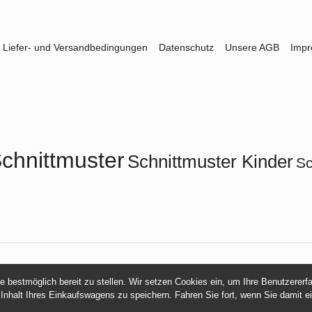
Liefer- und Versandbedingungen
Datenschutz
Unsere AGB
Imp
chnittmuster
Schnittmuster Kinder
Sc
© 2026 -
mamasliebchen.de
ie bestmöglich bereit zu stellen. Wir setzen Cookies ein, um Ihre Benutzerer
 Inhalt Ihres Einkaufswagens zu speichern. Fahren Sie fort, wenn Sie damit e