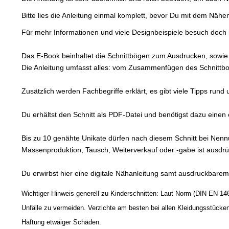
Bitte lies die Anleitung einmal komplett, bevor Du mit dem Nähe
Für mehr Informationen und viele Designbeispiele besuch do
Das E-Book beinhaltet die Schnittbögen zum Ausdrucken, sowie e
Die Anleitung umfasst alles: vom Zusammenfügen des Schnittboge
Zusätzlich werden Fachbegriffe erklärt, es gibt viele Tipps run
Du erhältst den Schnitt als PDF-Datei und benötigst dazu eine
Bis zu 10 genähte Unikate dürfen nach diesem Schnitt bei Nen
Massenproduktion, Tausch, Weiterverkauf oder -gabe ist ausdrüc
Du erwirbst hier eine digitale Nähanleitung samt ausdruckbarem
Wichtiger Hinweis generell zu Kinderschnitten: Laut Norm (DIN EN 146
Unfälle zu vermeiden. Verzichte am besten bei allen Kleidungsstück
Haftung etwaiger Schäden.