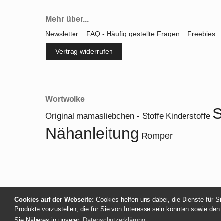
Mehr über...
Newsletter
FAQ - Häufig gestellte Fragen
Freebies
Vertrag widerrufen
Wortwolke
S
Original mamasliebchen - Stoffe
Kinderstoffe
Nähanleitung
Romper
Cookies auf der Webseite:
Cookies helfen uns dabei, die Dienste für S
Produkte vorzustellen, die für Sie von Interesse sein könnten sowie den
Sie Näheres in unserer
Datenschutzerklärung