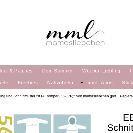
lder & Patches
Dein Sommer
Wochen-Liebling
F
kete
Freebies
Nähzubehör
mml - Abos
Stic
ng und Schnittmuster \"#14 Romper (56-176)\" von mamasliebchen (pdf + Papiers
EB
Schni