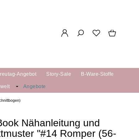
reutag-Angebot
Story-Sale
B-Ware-Stoffe
kwelt
Angebote
chnittbogen)
ook Nähanleitung und
ttmuster "#14 Romper (56-