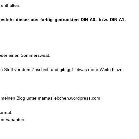
 enthalten.
besteht dieser aus farbig gedruckten DIN A0- bzw. DIN A1-
l oder einen Sommersweat.
nen Stoff vor dem Zuschnitt und gib ggf. etwas mehr Weite hinzu.
r meinen Blog unter mamasliebchen.wordpress.com
Format.
en Varianten.