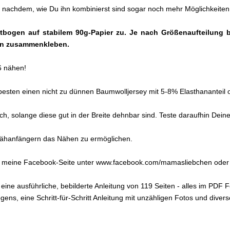
 je nachdem, wie Du ihn kombinierst sind sogar noch mehr Möglichkeiten
ttbogen auf stabilem 90g-Papier zu. Je nach Größenaufteilung 
gen zusammenkleben.
6 nähen!
 besten einen nicht zu dünnen Baumwolljersey mit 5-8% Elasthanantei
lich, solange diese gut in der Breite dehnbar sind. Teste daraufhin Dei
h Nähanfängern das Nähen zu ermöglichen.
och meine Facebook-Seite unter www.facebook.com/mamasliebchen ode
ine ausführliche, bebilderte Anleitung von 119 Seiten - alles im PDF 
ns, eine Schritt-für-Schritt Anleitung mit unzähligen Fotos und divers