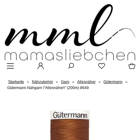
Startseite
»
Nähzubehör
»
Garn
»
Allesnäher
»
Gütermann
»
Gütermann Nähgarn \"Allesnäher\" (200m) #649