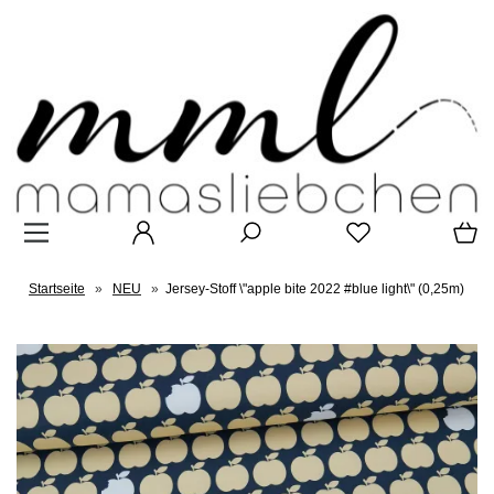
Startseite
»
NEU
»
Jersey-Stoff \"apple bite 2022 #blue light\" (0,25m)