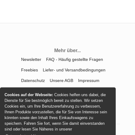
Mehr über...
Newsletter
FAQ - Häufig gestellte Fragen
Freebies
Liefer- und Versandbedingungen
Datenschutz
Unsere AGB
Impressum
Kontakt
Widerrufsrecht
Cookies auf der Webseite:
Cookies helfen uns dabei, die
Dienste für Sie bestmöglich bereit zu stellen. Wir setzen
Vertrag widerrufen
Cookies ein, um Ihre Benutzererfahrung zu verbessern,
Ihnen Produkte vorzustellen, die für Sie von Interesse sein
könnten sowie den Inhalt Ihres Einkaufswagens zu
speichern. Fahren Sie fort, wenn Sie damit einverstanden
sind oder lesen Sie Näheres in unserer