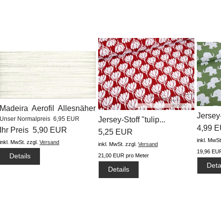
Madeira Aerofil Allesnäher
Jersey-
Unser Normalpreis 6,95 EUR
Jersey-Stoff "tulip...
(1000m) #8020
4,99 
Ihr Preis 5,90 EUR
5,25 EUR
inkl. MwSt
inkl. MwSt.
zzgl.
Versand
inkl. MwSt.
zzgl.
Versand
19,96 EUR
Details
21,00 EUR pro Meter
Deta
Details