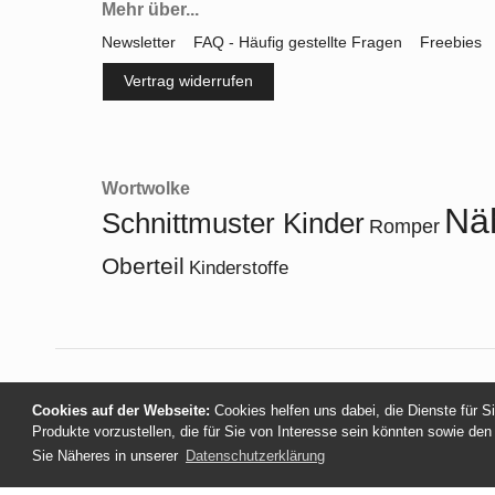
Mehr über...
Newsletter
FAQ - Häufig gestellte Fragen
Freebies
Vertrag widerrufen
Wortwolke
Nä
Schnittmuster Kinder
Romper
Oberteil
Kinderstoffe
Cookies auf der Webseite:
Cookies helfen uns dabei, die Dienste für S
Produkte vorzustellen, die für Sie von Interesse sein könnten sowie den
Sie Näheres in unserer
Datenschutzerklärung