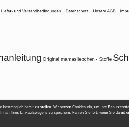
Liefer- und Versandbedingungen
Datenschutz
Unsere AGB
Imp
hanleitung
Sch
Original mamasliebchen - Stoffe
© 2026 -
mamasliebchen.de
ie bestmöglich bereit zu stellen. Wir setzen Cookies ein, um Ihre Benutzerer
 Inhalt Ihres Einkaufswagens zu speichern. Fahren Sie fort, wenn Sie damit e