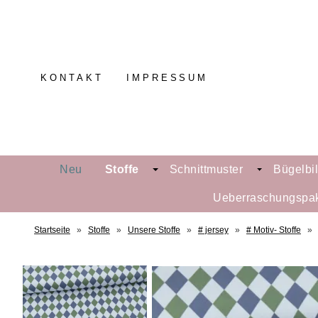
KONTAKT
IMPRESSUM
Neu
Stoffe
Schnittmuster
Bügelbi
Ueberraschungspa
Startseite
»
Stoffe
»
Unsere Stoffe
»
# jersey
»
# Motiv- Stoffe
»