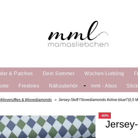
lder & Patches
Dein Sommer
Wochen-Liebling
F
kete
Freebies
Nähzubehör
mml - Abos
Stic
#iloveruffles & #ilovediamonds
»
Jersey-Stoff \"ilovediamonds #olive-blue\"(0,5 M
-60%
Jersey-