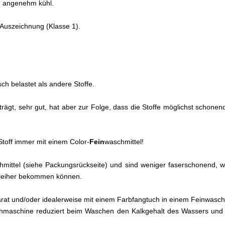
nd angenehm kühl.
0 Auszeichnung (Klasse 1).
ch belastet als andere Stoffe.
 trägt, sehr gut, hat aber zur Folge, dass die Stoffe möglichst scho
toff immer mit einem Color-
Fein
waschmittel!
eichmittel (siehe Packungsrückseite) und sind weniger faserschonend
chleiher bekommen können.
arat und/oder idealerweise mit einem Farbfangtuch in einem Feinwa
hmaschine reduziert beim Waschen den Kalkgehalt des Wassers und 