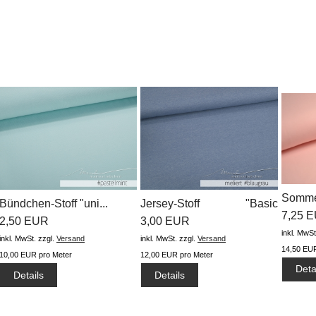
Somme
Bündchen-Stoff "uni...
Jersey-Stoff "Basic
#helles
7,25 
2,50 EUR
meliert...
3,00 EUR
inkl. MwSt
inkl. MwSt.
zzgl.
Versand
inkl. MwSt.
zzgl.
Versand
14,50 EUR
10,00 EUR pro Meter
12,00 EUR pro Meter
Deta
Details
Details