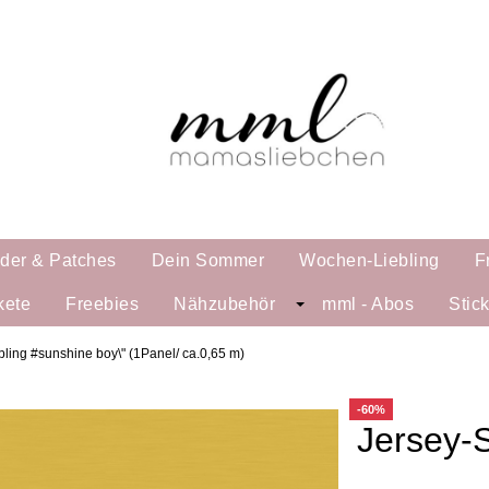
lder & Patches
Dein Sommer
Wochen-Liebling
F
kete
Freebies
Nähzubehör
mml - Abos
Stic
ebling #sunshine boy\" (1Panel/ ca.0,65 m)
-60%
Jersey-S