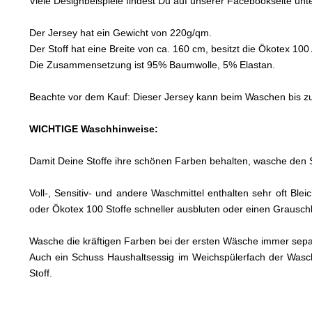
Viele Designbeispiele findest Du auf unserer Facebookseite un
Der Jersey hat ein Gewicht von 220g/qm.
Der Stoff hat eine Breite von ca. 160 cm, besitzt die Ökotex 10
Die Zusammensetzung ist 95% Baumwolle, 5% Elastan.
Beachte vor dem Kauf: Dieser Jersey kann beim Waschen bis zu 8
WICHTIGE Waschhinweise:
Damit Deine Stoffe ihre schönen Farben behalten, wasche den S
Voll-, Sensitiv- und andere Waschmittel enthalten sehr oft Bl
oder Ökotex 100 Stoffe schneller ausbluten oder einen Graus
Wasche die kräftigen Farben bei der ersten Wäsche immer sep
Auch ein Schuss Haushaltsessig im Weichspülerfach der Wasc
Stoff.