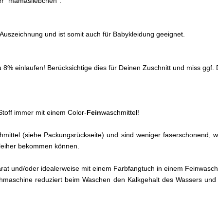
ter "mamasliebchen".
0 Auszeichnung und ist somit auch für Babykleidung geeignet.
% einlaufen! Berücksichtige dies für Deinen Zuschnitt und miss ggf. D
toff immer mit einem Color-
Fein
waschmittel!
eichmittel (siehe Packungsrückseite) und sind weniger faserschonend
chleiher bekommen können.
arat und/oder idealerweise mit einem Farbfangtuch in einem Feinwa
hmaschine reduziert beim Waschen den Kalkgehalt des Wassers und 