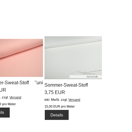
r-Sweat-Stoff "uni
Sommer-Sweat-Stoff
...
EUR
"Basic uni...
3,75 EUR
.
zzgl.
Versand
inkl. MwSt.
zzgl.
Versand
 pro Meter
15,00 EUR pro Meter
ils
Details