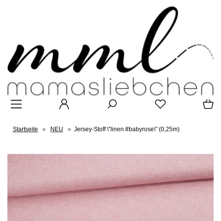
Startseite
»
NEU
»
Jersey-Stoff \"linen #babyrose\" (0,25m)