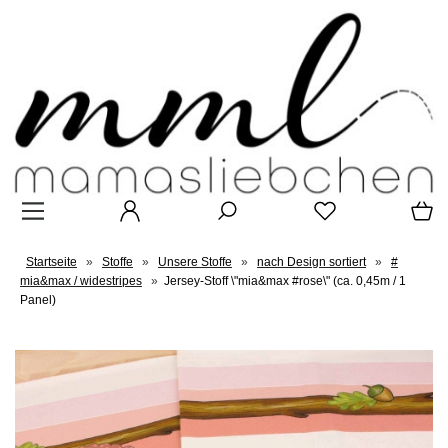
Startseite
»
Stoffe
»
Unsere Stoffe
»
nach Design sortiert
»
#
mia&max / widestripes
»
Jersey-Stoff \"mia&max #rose\" (ca. 0,45m / 1
Panel)