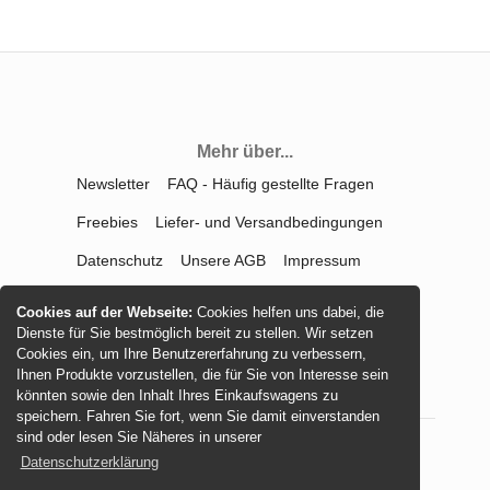
Mehr über...
Newsletter
FAQ - Häufig gestellte Fragen
Freebies
Liefer- und Versandbedingungen
Datenschutz
Unsere AGB
Impressum
Kontakt
Widerrufsrecht
Cookies auf der Webseite:
Cookies helfen uns dabei, die
Dienste für Sie bestmöglich bereit zu stellen. Wir setzen
Vertrag widerrufen
Cookies ein, um Ihre Benutzererfahrung zu verbessern,
Ihnen Produkte vorzustellen, die für Sie von Interesse sein
könnten sowie den Inhalt Ihres Einkaufswagens zu
speichern. Fahren Sie fort, wenn Sie damit einverstanden
sind oder lesen Sie Näheres in unserer
Datenschutzerklärung
© 2026 -
mamasliebchen.de