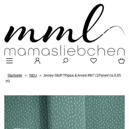
Startseite
»
NEU
»
Jersey-Stoff \"Pippa & Arved #fir\" (1Panel/ ca.0,65
m)