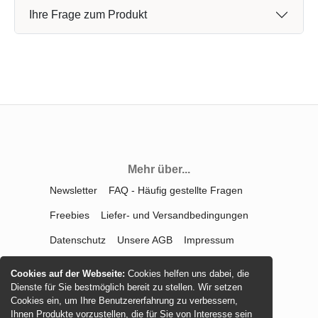
Ihre Frage zum Produkt
Mehr über...
Newsletter
FAQ - Häufig gestellte Fragen
Freebies
Liefer- und Versandbedingungen
Datenschutz
Unsere AGB
Impressum
Kontakt
Widerrufsrecht
Cookies auf der Webseite:
Cookies helfen uns dabei, die
Dienste für Sie bestmöglich bereit zu stellen. Wir setzen
Vertrag widerrufen
Cookies ein, um Ihre Benutzererfahrung zu verbessern,
Ihnen Produkte vorzustellen, die für Sie von Interesse sein