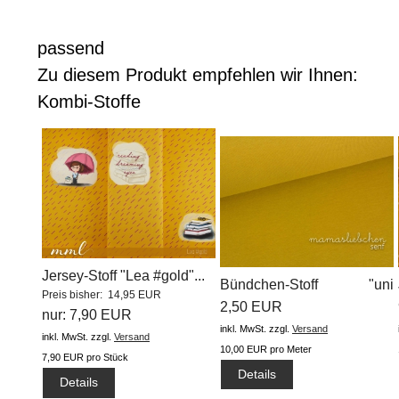
passend
Zu diesem Produkt empfehlen wir Ihnen:
Kombi-Stoffe
Jersey-Stoff "Lea #gold"...
Bündchen-Stoff "uni
Preis bisher: 14,95 EUR
#senf"...
2,50 EUR
nur: 7,90 EUR
inkl. MwSt.
zzgl.
Versand
inkl. MwSt.
zzgl.
Versand
10,00 EUR pro Meter
7,90 EUR pro Stück
Details
Details