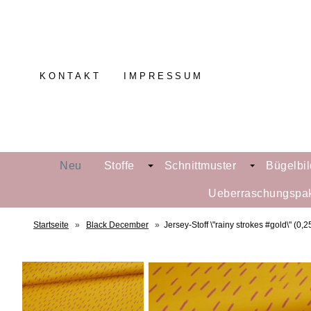
KONTAKT
IMPRESSUM
Neu
Stoffe
Schnittmuster
Bügelbil
Ueberraschungspa
Startseite
»
Black December
»
Jersey-Stoff \"rainy strokes #gold\" (0,