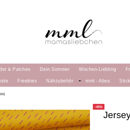
der & Patches
Dein Sommer
Wochen-Liebling
F
kete
Freebies
Nähzubehör
mml - Abos
Stic
25m)
-40%
Jersey