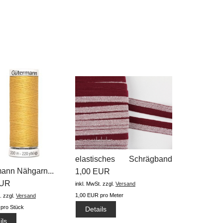
elastisches Schrägband
ann Nähgarn...
Polyamid...
1,00 EUR
EUR
inkl. MwSt.
zzgl.
Versand
1,00 EUR pro Meter
.
zzgl.
Versand
pro Stück
Details
ils