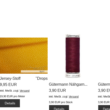
Jersey-Stoff "Drops
Gütermann Nähgarn...
Güterm
#gold"...
9,95 EUR
3,90 EUR
3,90 
inkl. MwSt.
zzgl.
Versand
19,90 EUR pro Meter
inkl. MwSt.
zzgl.
Versand
inkl. MwSt
3,90 EUR pro Stück
3,90 EUR 
Details
Details
Deta