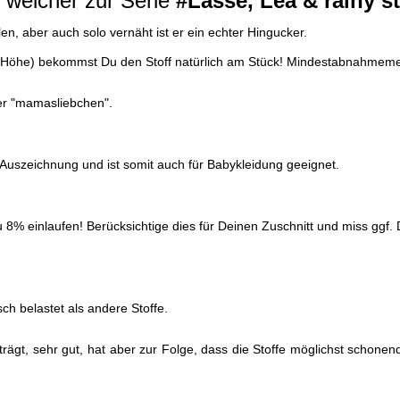
 welcher zur Serie
#Lasse, Lea & rainy s
en, aber auch solo vernäht ist er ein echter Hingucker.
 der Höhe) bekommst Du den Stoff natürlich am Stück! Mindestabnahme
ter "mamasliebchen".
0 Auszeichnung und ist somit auch für Babykleidung geeignet.
% einlaufen! Berücksichtige dies für Deinen Zuschnitt und miss ggf. D
ch belastet als andere Stoffe.
 trägt, sehr gut, hat aber zur Folge, dass die Stoffe möglichst scho