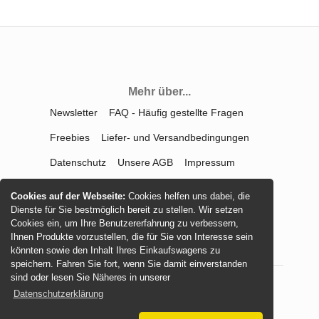
Mehr über...
Newsletter
FAQ - Häufig gestellte Fragen
Freebies
Liefer- und Versandbedingungen
Datenschutz
Unsere AGB
Impressum
Kontakt
Widerrufsrecht
Cookies auf der Webseite:
Cookies helfen uns dabei, die
Dienste für Sie bestmöglich bereit zu stellen. Wir setzen
Vertrag widerrufen
Cookies ein, um Ihre Benutzererfahrung zu verbessern,
Ihnen Produkte vorzustellen, die für Sie von Interesse sein
könnten sowie den Inhalt Ihres Einkaufswagens zu
speichern. Fahren Sie fort, wenn Sie damit einverstanden
sind oder lesen Sie Näheres in unserer
Datenschutzerklärung
© 2026 -
mamasliebchen.de