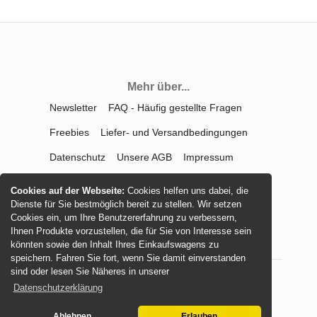
Mehr über...
Newsletter
FAQ - Häufig gestellte Fragen
Freebies
Liefer- und Versandbedingungen
Datenschutz
Unsere AGB
Impressum
Kontakt
Widerrufsrecht
Cookies auf der Webseite:
Cookies helfen uns dabei, die
Dienste für Sie bestmöglich bereit zu stellen. Wir setzen
Vertrag widerrufen
Cookies ein, um Ihre Benutzererfahrung zu verbessern,
Ihnen Produkte vorzustellen, die für Sie von Interesse sein
könnten sowie den Inhalt Ihres Einkaufswagens zu
speichern. Fahren Sie fort, wenn Sie damit einverstanden
sind oder lesen Sie Näheres in unserer
Datenschutzerklärung
© 2026 -
mamasliebchen.de
Ablehnen
Erlauben