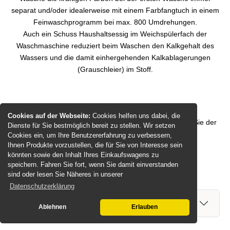
separat und/oder idealerweise mit einem Farbfangtuch in einem
Feinwaschprogramm bei max. 800 Umdrehungen.
Auch ein Schuss Haushaltsessig im Weichspülerfach der
Waschmaschine reduziert beim Waschen den Kalkgehalt des
Wassers und die damit einhergehenden Kalkablagerungen
(Grauschleier) im Stoff.
Kundenbewertungen
Cookies auf der Webseite:
Cookies helfen uns dabei, die
Leider sind noch keine Bewertungen vorhanden. Seien Sie der
Dienste für Sie bestmöglich bereit zu stellen. Wir setzen
Erste, der das Produkt bewertet.
Cookies ein, um Ihre Benutzererfahrung zu verbessern,
Ihnen Produkte vorzustellen, die für Sie von Interesse sein
Bewertung schreiben
könnten sowie den Inhalt Ihres Einkaufswagens zu
speichern. Fahren Sie fort, wenn Sie damit einverstanden
sind oder lesen Sie Näheres in unserer
Datenschutzerklärung
Ihre Frage zum Produkt
Ablehnen
Erlauben