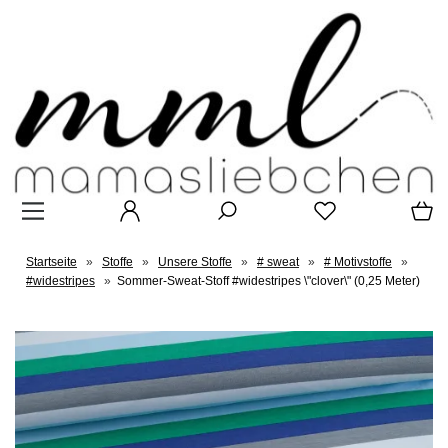
Startseite
»
Stoffe
»
Unsere Stoffe
»
# sweat
»
# Motivstoffe
»
#widestripes
»
Sommer-Sweat-Stoff #widestripes \"clover\" (0,25 Meter)