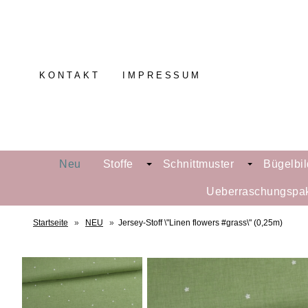
KONTAKT
IMPRESSUM
Neu
Stoffe
Schnittmuster
Bügelbil
Ueberraschungspa
Startseite
»
NEU
»
Jersey-Stoff \"Linen flowers #grass\" (0,25m)