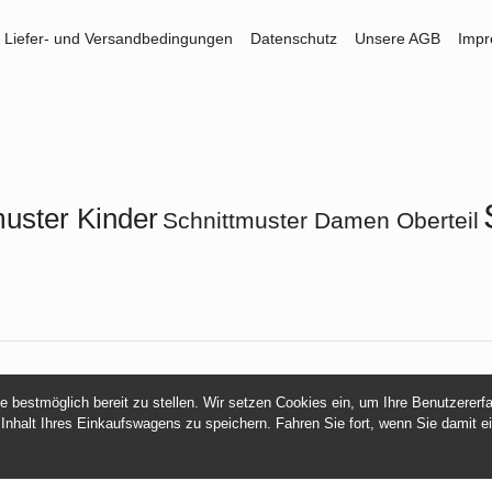
Liefer- und Versandbedingungen
Datenschutz
Unsere AGB
Imp
muster Kinder
Schnittmuster Damen Oberteil
© 2026 -
mamasliebchen.de
ie bestmöglich bereit zu stellen. Wir setzen Cookies ein, um Ihre Benutzerer
 Inhalt Ihres Einkaufswagens zu speichern. Fahren Sie fort, wenn Sie damit e