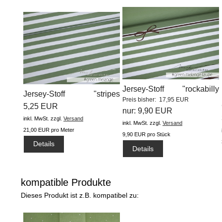
Jersey-Stoff "rockabilly
Jersey-Stoff "stripes
Preis bisher: 17,95 EUR
stripes...
#green...
5,25 EUR
nur: 9,90 EUR
inkl. MwSt.
zzgl.
Versand
inkl. MwSt.
zzgl.
Versand
21,00 EUR pro Meter
9,90 EUR pro Stück
Details
Details
kompatible Produkte
Dieses Produkt ist z.B. kompatibel zu: