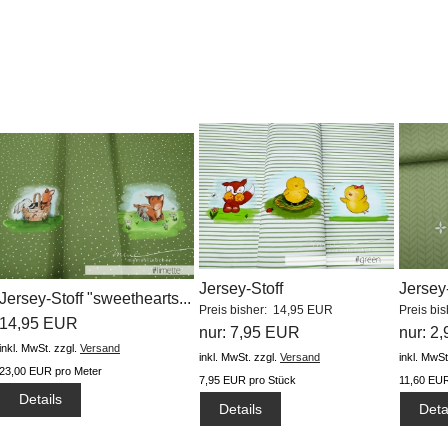
Jersey-Stoff
Jerse
Jersey-Stoff "sweethearts...
Preis bisher: 14,95 EUR
Preis bi
"lieblingsküken...
leaves.
14,95 EUR
nur: 7,95 EUR
nur: 2
inkl. MwSt.
zzgl.
Versand
inkl. MwSt.
zzgl.
Versand
inkl. MwSt
23,00 EUR pro Meter
7,95 EUR pro Stück
11,60 EUR
Details
Details
Deta