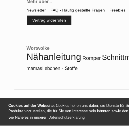
Mehr über...
Newsletter
FAQ - Häufig gestellte Fragen
Freebies
Vertrag widerrufen
Wortwolke
Nähanleitung
Schnitt
Romper
mamasliebchen - Stoffe
Cookies auf der Webseite:
Cookies helfen uns dabei, die Dienste für S
Produkte vorzustellen, die für Sie von Interesse sein könnten sowie den
Sie Näheres in unserer
Datenschutzerklärung