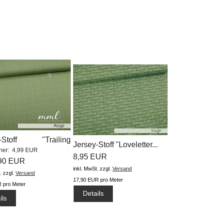
y-Stoff "Trailing
Jersey-Stoff "Loveletter...
sher: 4,99 EUR
..
8,95 EUR
,90 EUR
inkl. MwSt.
zzgl.
Versand
.
zzgl.
Versand
17,90 EUR pro Meter
 pro Meter
Details
ils