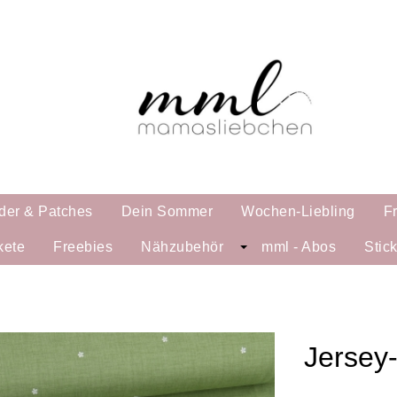
der & Patches
Dein Sommer
Wochen-Liebling
F
kete
Freebies
Nähzubehör
mml - Abos
Stic
Jersey-