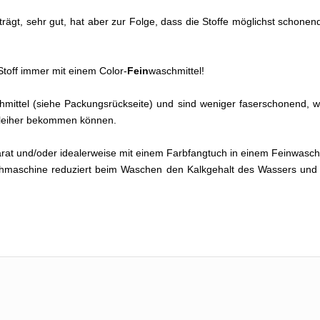
 trägt, sehr gut, hat aber zur Folge, dass die Stoffe möglichst scho
toff immer mit einem Color-
Fein
waschmittel!
eichmittel (siehe Packungsrückseite) und sind weniger faserschonend
chleiher bekommen können.
arat und/oder idealerweise mit einem Farbfangtuch in einem Feinwa
hmaschine reduziert beim Waschen den Kalkgehalt des Wassers und 