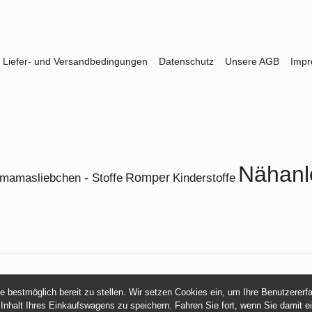
Liefer- und Versandbedingungen
Datenschutz
Unsere AGB
Imp
Nähanl
Romper
 mamasliebchen - Stoffe
Kinderstoffe
© 2026 -
mamasliebchen.de
ie bestmöglich bereit zu stellen. Wir setzen Cookies ein, um Ihre Benutzerer
 Inhalt Ihres Einkaufswagens zu speichern. Fahren Sie fort, wenn Sie damit e