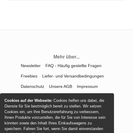
Mehr über...
Newsletter
FAQ - Häufig gestellte Fragen
Freebies
Liefer- und Versandbedingungen
Datenschutz
Unsere AGB
Impressum
Kontakt
Widerrufsrecht
Cookies auf der Webseite:
Cookies helfen uns dabei, die
Dienste für Sie bestmöglich bereit zu stellen. Wir setzen
Vertrag widerrufen
Cookies ein, um Ihre Benutzererfahrung zu verbessern,
Ihnen Produkte vorzustellen, die für Sie von Interesse sein
könnten sowie den Inhalt Ihres Einkaufswagens zu
speichern. Fahren Sie fort, wenn Sie damit einverstanden