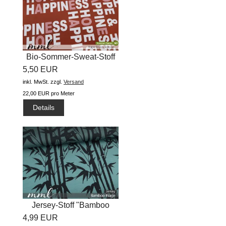
Bio-Sommer-Sweat-Stoff
5,50 EUR
"Hope...
inkl. MwSt.
zzgl.
Versand
22,00 EUR pro Meter
Details
Jersey-Stoff "Bamboo
4,99 EUR
#sage"...