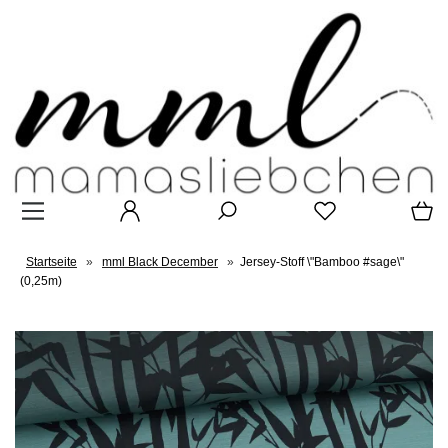
Startseite
»
mml Black December
»
Jersey-Stoff \"Bamboo #sage\"
(0,25m)