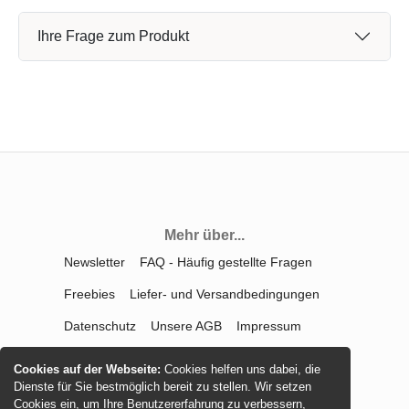
Ihre Frage zum Produkt
Mehr über...
Newsletter
FAQ - Häufig gestellte Fragen
Freebies
Liefer- und Versandbedingungen
Datenschutz
Unsere AGB
Impressum
Kontakt
Widerrufsrecht
Cookies auf der Webseite:
Cookies helfen uns dabei, die
Dienste für Sie bestmöglich bereit zu stellen. Wir setzen
Vertrag widerrufen
Cookies ein, um Ihre Benutzererfahrung zu verbessern,