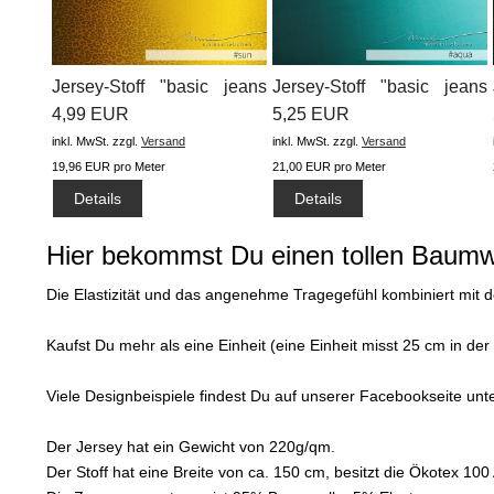
Jersey-Stoff "basic jeans
Jersey-Stoff "basic jeans
leo...
4,99 EUR
flow...
5,25 EUR
inkl. MwSt.
zzgl.
Versand
inkl. MwSt.
zzgl.
Versand
19,96 EUR pro Meter
21,00 EUR pro Meter
Details
Details
Hier bekommst Du einen tollen Baumwo
Die Elastizität und das angenehme Tragegefühl kombiniert mit
Kaufst Du mehr als eine Einheit (eine Einheit misst 25 cm in d
Viele Designbeispiele findest Du auf unserer Facebookseite un
Der Jersey hat ein Gewicht von 220g/qm.
Der Stoff hat eine Breite von ca. 150 cm, besitzt die Ökotex 10