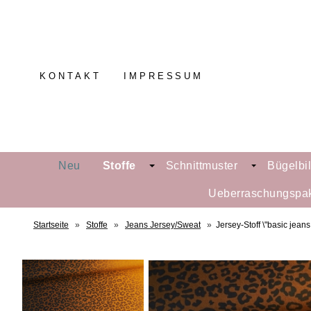
KONTAKT
IMPRESSUM
Neu
Stoffe
Schnittmuster
Bügelbi
Ueberraschungspa
Startseite
»
Stoffe
»
Jeans Jersey/Sweat
»
Jersey-Stoff \"basic jeans