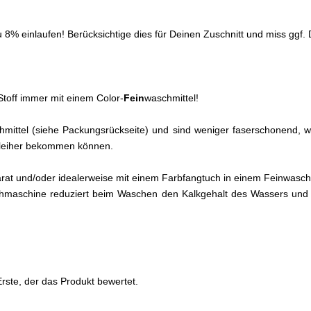
% einlaufen! Berücksichtige dies für Deinen Zuschnitt und miss ggf. D
toff immer mit einem Color-
Fein
waschmittel!
eichmittel (siehe Packungsrückseite) und sind weniger faserschonend
chleiher bekommen können.
arat und/oder idealerweise mit einem Farbfangtuch in einem Feinwa
hmaschine reduziert beim Waschen den Kalkgehalt des Wassers und 
rste, der das Produkt bewertet.