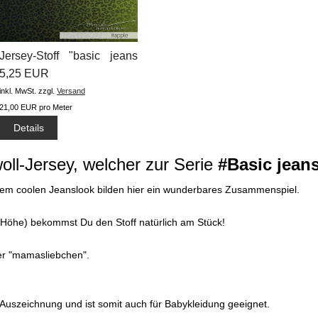
Jersey-Stoff "basic jeans
leo...
5,25 EUR
inkl. MwSt.
zzgl.
Versand
21,00 EUR pro Meter
Details
ll-Jersey, welcher zur Serie
#Basic jeans
 dem coolen Jeanslook bilden hier ein wunderbares Zusammenspiel.
er Höhe) bekommst Du den Stoff natürlich am Stück!
ter "mamasliebchen".
0 Auszeichnung und ist somit auch für Babykleidung geeignet.