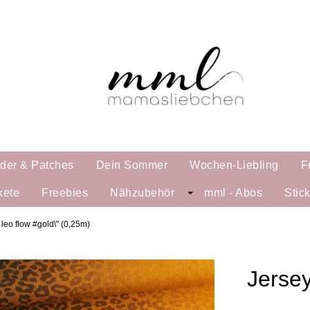
lder & Patches
Dein Sommer
Wochen-Liebling
F
kete
Freebies
Nähzubehör
mml - Abos
Stic
 leo flow #gold\" (0,25m)
Jersey