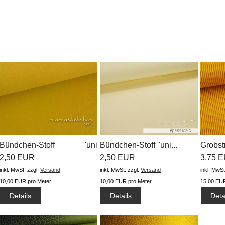
Bündchen-Stoff "uni
Bündchen-Stoff "uni...
Grobst
#senf"...
2,50 EUR
2,50 EUR
"uni...
3,75 
inkl. MwSt.
zzgl.
Versand
inkl. MwSt.
zzgl.
Versand
inkl. MwSt
10,00 EUR pro Meter
10,00 EUR pro Meter
15,00 EUR
Details
Details
Deta