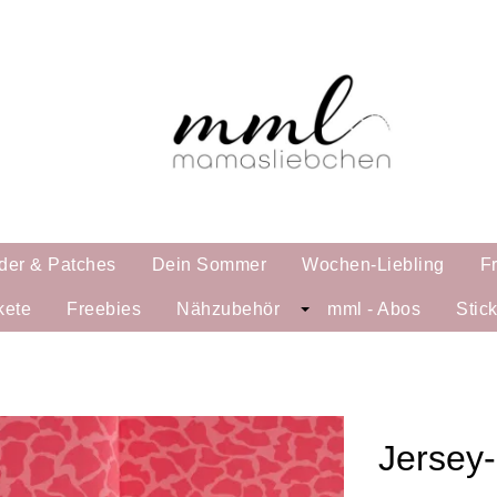
der & Patches
Dein Sommer
Wochen-Liebling
F
kete
Freebies
Nähzubehör
mml - Abos
Stic
Jersey-