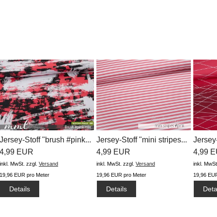
Jersey-Stoff "brush #pink...
Jersey-Stoff "mini stripes...
Jersey
4,99 EUR
4,99 EUR
#LE...
4,99 
inkl. MwSt.
zzgl.
Versand
inkl. MwSt.
zzgl.
Versand
inkl. MwSt
19,96 EUR pro Meter
19,96 EUR pro Meter
19,96 EUR
Details
Details
Deta