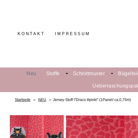
KONTAKT
IMPRESSUM
Neu
Stoffe
Schnittmuster
Bügelbil
Ueberraschungspa
Startseite
»
NEU
»
Jersey-Stoff \"Draco #pink\" (1Panel/ ca.0,75m)