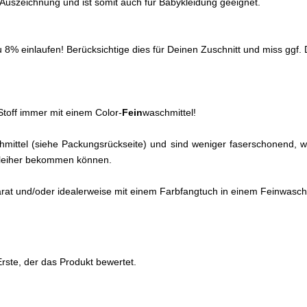
0 Auszeichnung und ist somit auch für Babykleidung geeignet.
% einlaufen! Berücksichtige dies für Deinen Zuschnitt und miss ggf. D
toff immer mit einem Color-
Fein
waschmittel!
eichmittel (siehe Packungsrückseite) und sind weniger faserschonend
chleiher bekommen können.
arat und/oder idealerweise mit einem Farbfangtuch in einem Feinwa
rste, der das Produkt bewertet.