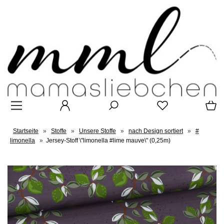
Startseite
»
Stoffe
»
Unsere Stoffe
»
nach Design sortiert
»
#
limonella
»
Jersey-Stoff \"limonella #lime mauve\" (0,25m)