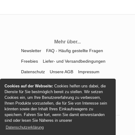
Mehr über...
Newsletter
FAQ - Häufig gestellte Fragen
Freebies
Liefer- und Versandbedingungen
Datenschutz
Unsere AGB
Impressum
Kontakt
Widerrufsrecht
Cookies auf der Webseite:
Cookies helfen uns dabei, die
Dienste für Sie bestmöglich bereit zu stellen. Wir setzen
Vertrag widerrufen
Cookies ein, um Ihre Benutzererfahrung zu verbessern,
Ihnen Produkte vorzustellen, die für Sie von Interesse sein
könnten sowie den Inhalt Ihres Einkaufswagens zu
speichern. Fahren Sie fort, wenn Sie damit einverstanden
sind oder lesen Sie Näheres in unserer
Datenschutzerklärung
© 2026 -
mamasliebchen.de