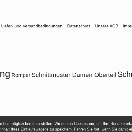
Liefer- und Versandbedingungen
Datenschutz
Unsere AGB
Imp
ung
Schn
Schnittmuster Damen Oberteil
Romper
© 2026 -
mamasliebchen.de
ie bestmöglich bereit zu stellen. Wir setzen Cookies ein, um Ihre Benutzerer
 Inhalt Ihres Einkaufswagens zu speichern. Fahren Sie fort, wenn Sie damit e