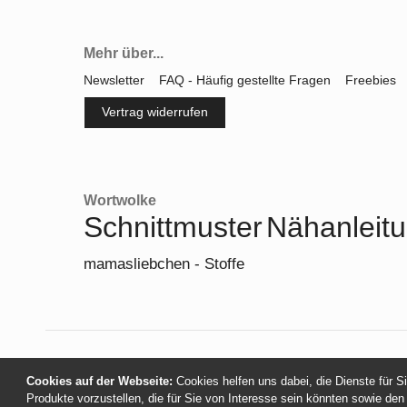
Mehr über...
Newsletter
FAQ - Häufig gestellte Fragen
Freebies
Vertrag widerrufen
Wortwolke
Schnittmuster
Nähanleit
mamasliebchen - Stoffe
Cookies auf der Webseite:
Cookies helfen uns dabei, die Dienste für S
Produkte vorzustellen, die für Sie von Interesse sein könnten sowie den