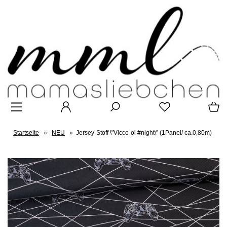
Startseite
»
NEU
»
Jersey-Stoff \"Vicco`ol #night\" (1Panel/ ca.0,80m)