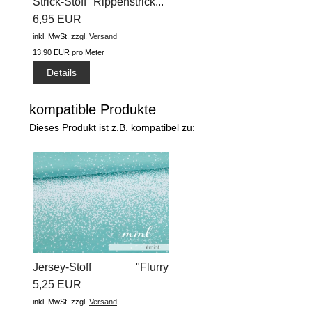
Strick-Stoff "Rippenstrick...
6,95 EUR
inkl. MwSt.
zzgl.
Versand
13,90 EUR pro Meter
Details
kompatible Produkte
Dieses Produkt ist z.B. kompatibel zu:
Jersey-Stoff "Flurry
#mint"...
5,25 EUR
inkl. MwSt.
zzgl.
Versand