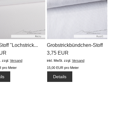
Stoff "Lochstrick...
Grobstrickbündchen-Stoff
EUR
"uni...
3,75 EUR
.
zzgl.
Versand
inkl. MwSt.
zzgl.
Versand
 pro Meter
15,00 EUR pro Meter
ils
Details