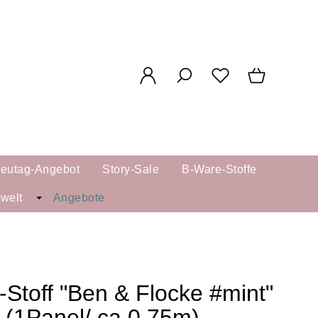
reutag-Angebot
Story-Sale
B-Ware-Stoffe
kwelt
Angebote
-Stoff "Ben & Flocke #mint"
(1Panel/ ca.0,75m)