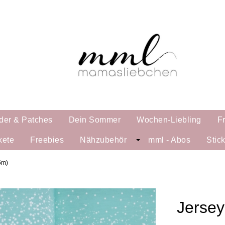
der & Patches
Dein Sommer
Wochen-Liebling
F
kete
Freebies
Nähzubehör
mml - Abos
Stic
5m)
Jersey