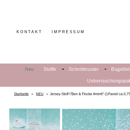
KONTAKT
IMPRESSUM
Neu
Stoffe
Schnittmuster
Bügelbil
Ueberraschungspa
Startseite
»
NEU
»
Jersey-Stoff \"Ben & Flocke #mint\" (1Panel/ ca.0,7