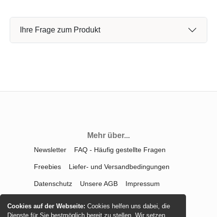
Ihre Frage zum Produkt
Mehr über...
Newsletter
FAQ - Häufig gestellte Fragen
Freebies
Liefer- und Versandbedingungen
Datenschutz
Unsere AGB
Impressum
Kontakt
Widerrufsrecht
Cookies auf der Webseite:
Cookies helfen uns dabei, die
Dienste für Sie bestmöglich bereit zu stellen. Wir setzen