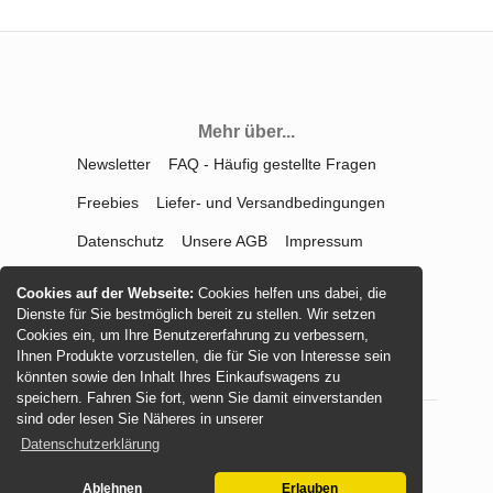
Mehr über...
Newsletter
FAQ - Häufig gestellte Fragen
Freebies
Liefer- und Versandbedingungen
Datenschutz
Unsere AGB
Impressum
Kontakt
Widerrufsrecht
Cookies auf der Webseite:
Cookies helfen uns dabei, die
Dienste für Sie bestmöglich bereit zu stellen. Wir setzen
Vertrag widerrufen
Cookies ein, um Ihre Benutzererfahrung zu verbessern,
Ihnen Produkte vorzustellen, die für Sie von Interesse sein
könnten sowie den Inhalt Ihres Einkaufswagens zu
speichern. Fahren Sie fort, wenn Sie damit einverstanden
sind oder lesen Sie Näheres in unserer
Datenschutzerklärung
© 2026 -
mamasliebchen.de
Ablehnen
Erlauben