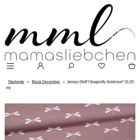
Startseite
»
Black December
»
Jersey-Stoff \"dragonfly #oldrose\" (0,25
m)